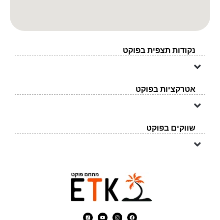
נקודות תצפית בפוקט
אטרקציות בפוקט
טיול 7 איים – קופיפי
טיול 4 האיים – גימס בונד
פארק מים Andamanda
שווקים בפוקט